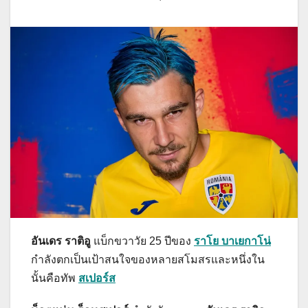
อันเดร ราติอู
แบ็กขวาวัย 25 ปีของ
ราโย บาเยกาโน่
กำลังตกเป็นเป้าสนใจของหลายสโมสรและหนึ่งใน
นั้นคือทัพ
สเปอร์ส