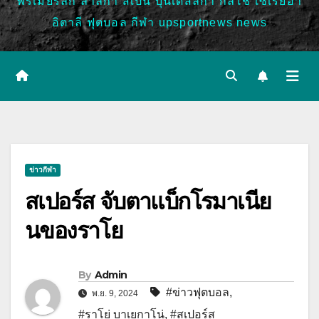
พรีเมียร์ลีก ลาลีกา สเปน บุนเดสลีก้า กัลโช่ เซเรียอา
อิตาลี ฟุตบอล กีฬา upsportnews news
ข่าวกีฬา
สเปอร์ส จับตาแบ็กโรมาเนีย
นของราโย
By
Admin
#ข่าวฟุตบอล
,
พ.ย. 9, 2024
#ราโย่ บาเยกาโน่
,
#สเปอร์ส