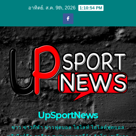
Skip
อาทิตย์. ส.ค. 9th, 2026
1:10:55 PM
to
content
UpSportNews
ข่าว ข่าวกีฬา ข่าวฟุตบอล ไฮไลท์ ไฮไลท์ฟุตบอล