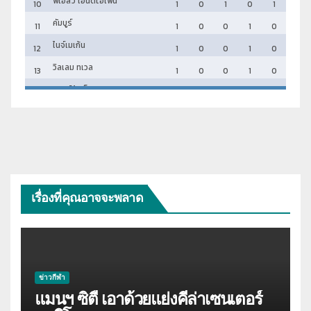
เรื่องที่คุณอาจจะพลาด
ข่าวกีฬา
แมนฯ ซิตี้ เอาด้วยแย่งคีล่าเซนเตอร์