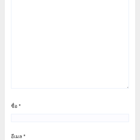
ชื่อ
*
อีเมล
*