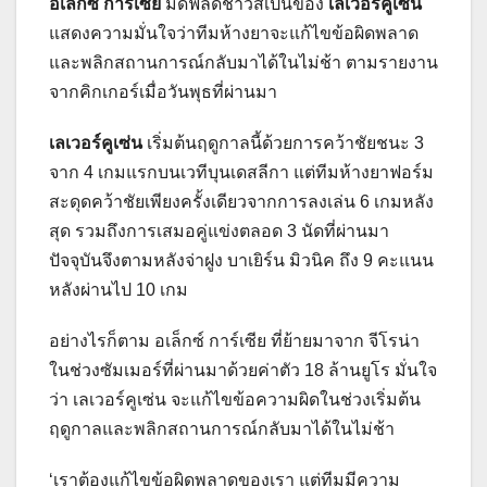
อเล็กซ์ การ์เซีย
มิดฟิลด์ชาวสเปนของ
เลเวอร์คูเซ่น
แสดงความมั่นใจว่าทีมห้างยาจะแก้ไขข้อผิดพลาด
และพลิกสถานการณ์กลับมาได้ในไม่ช้า ตามรายงาน
จากคิกเกอร์เมื่อวันพุธที่ผ่านมา
เลเวอร์คูเซ่น
เริ่มต้นฤดูกาลนี้ด้วยการคว้าชัยชนะ 3
จาก 4 เกมแรกบนเวทีบุนเดสลีกา แต่ทีมห้างยาฟอร์ม
สะดุดคว้าชัยเพียงครั้งเดียวจากการลงเล่น 6 เกมหลัง
สุด รวมถึงการเสมอคู่แข่งตลอด 3 นัดที่ผ่านมา
ปัจจุบันจึงตามหลังจ่าฝูง บาเยิร์น มิวนิค ถึง 9 คะแนน
หลังผ่านไป 10 เกม
อย่างไรก็ตาม อเล็กซ์ การ์เซีย ที่ย้ายมาจาก จีโรน่า
ในช่วงซัมเมอร์ที่ผ่านมาด้วยค่าตัว 18 ล้านยูโร มั่นใจ
ว่า เลเวอร์คูเซ่น จะแก้ไขข้อความผิดในช่วงเริ่มต้น
ฤดูกาลและพลิกสถานการณ์กลับมาได้ในไม่ช้า
‘เราต้องแก้ไขข้อผิดพลาดของเรา แต่ทีมมีความ