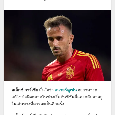
อเล็กซ์ การ์เซีย
มั่นใจว่า
เลเวอร์คูเซ่น
จะสามารถ
แก้ไขข้อผิดพลาดในช่วงเริ่มต้นซีซั่นนี้และกลับมาอยู่
ในเส้นทางที่ควรจะเป็นอีกครั้ง