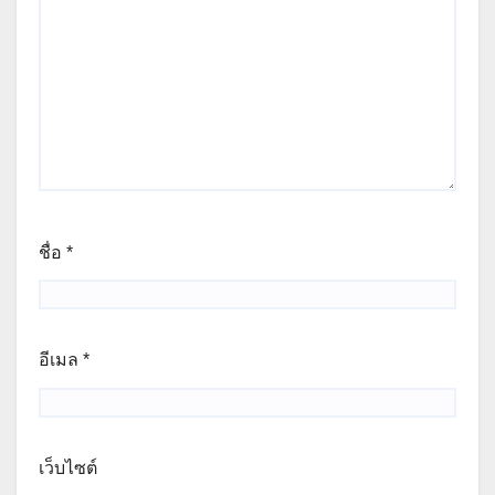
ชื่อ
*
อีเมล
*
เว็บไซต์