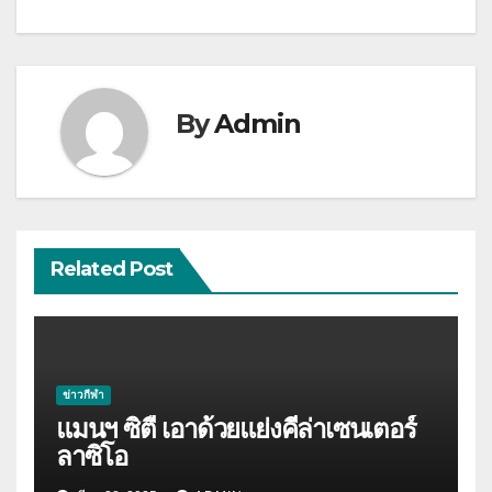
By
Admin
Related Post
ข่าวกีฬา
แมนฯ ซิตี้ เอาด้วยแย่งคีล่าเซนเตอร์
ลาซิโอ