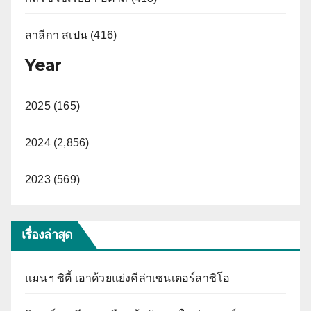
ลาลีกา สเปน (416)
Year
2025 (165)
2024 (2,856)
2023 (569)
เรื่องล่าสุด
แมนฯ ซิตี้ เอาด้วยแย่งคีล่าเซนเตอร์ลาซิโอ