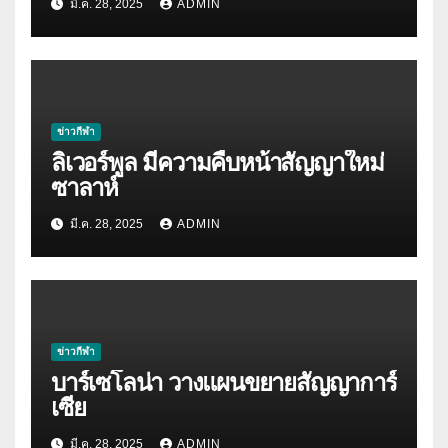
มี.ค. 28, 2025
ADMIN
ข่าวกีฬา
ลิเวอร์พูล มีความคืบหน้าสัญญาใหม่
ซาลาห์
มี.ค. 28, 2025
ADMIN
ข่าวกีฬา
บาร์เซโลน่า วางแผนขยายสัญญาการ์
เซีย
มี.ค. 28, 2025
ADMIN