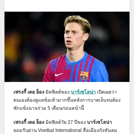
เฟรงกี้ เดอ ย็อง
มิดฟิลด์ของ
บาร์เซโลน่า
เปิดเผยว่า
ตนเองต้องดูแลข้อเท้ามากขึ้นหลังการบาดเจ็บจนต้อง
พักแข้งนานร่วม 5 เดือนก่อนหน้านี้
เฟรงกี้ เดอ ย็อง
มิดฟิลด์วัย 27 ปีของ
บาร์เซโลน่า
ยอมรับผ่าน Voetbal International สื่อเมืองกังหันลม