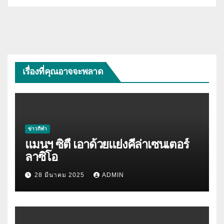
เรื่องที่คุณอาจจะพลาด
ข่าวกีฬา
แมนฯ ซิตี้ เอาด้วยแย่งคีล่าเซนเตอร์
ลาซิโอ
28 มีนาคม 2025
ADMIN