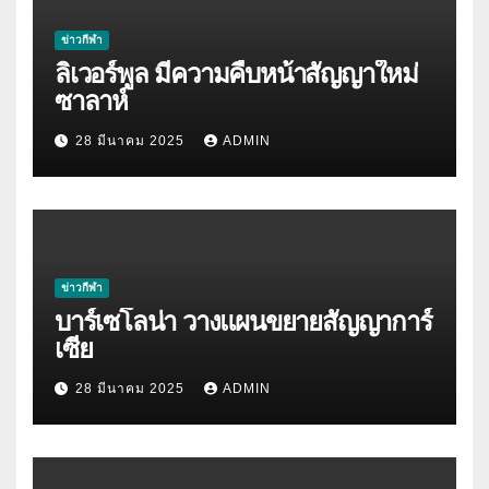
ข่าวกีฬา
ลิเวอร์พูล มีความคืบหน้าสัญญาใหม่
ซาลาห์
28 มีนาคม 2025
ADMIN
ข่าวกีฬา
บาร์เซโลน่า วางแผนขยายสัญญาการ์
เซีย
28 มีนาคม 2025
ADMIN