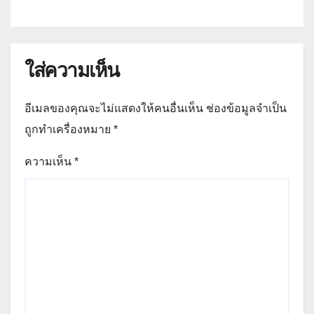
ใส่ความเห็น
อีเมลของคุณจะไม่แสดงให้คนอื่นเห็น
ช่องข้อมูลจำเป็น
ถูกทำเครื่องหมาย
*
ความเห็น
*