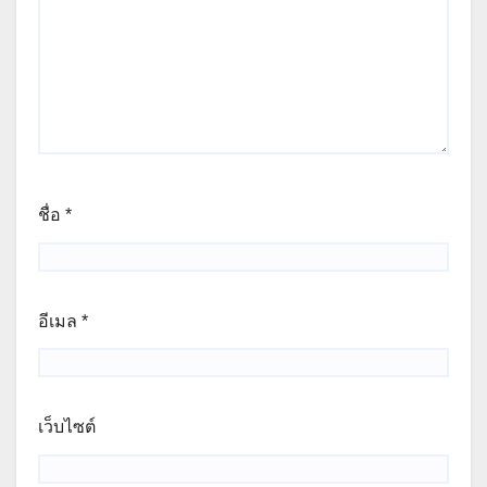
ชื่อ
*
อีเมล
*
เว็บไซต์