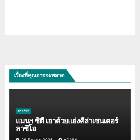
เรื่องที่คุณอาจจะพลาด
ข่าวกีฬา
แมนฯ ซิตี้ เอาด้วยแย่งคีล่าเซนเตอร์
ลาซิโอ