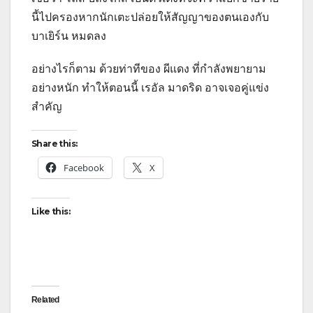
นี้ไปครองหากนักเตะปล่อยให้สัญญาของตนเองกับ
บาเยิร์น หมดลง
อย่างไรก็ตาม ด้วยท่าทีของ ผีแดง ที่กำลังพยายาม
อย่างหนัก ทำให้ตอนนี้ เรอัล มาดริด อาจเจอคู่แข่ง
สำคัญ
Share this:
Facebook
X
Like this:
Related