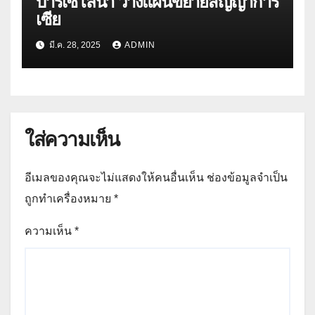
บาร์เซโลน่า วางแผนขยายสัญญาการ์
เซีย
มี.ค. 28, 2025
ADMIN
ใส่ความเห็น
อีเมลของคุณจะไม่แสดงให้คนอื่นเห็น
ช่องข้อมูลจำเป็น
ถูกทำเครื่องหมาย
*
ความเห็น
*