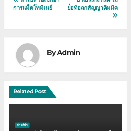
แนะแนว
การแม็คโทมิเนย์
ย่อท้อถกสัญญาคิมมิค
เรื่อง
By
Admin
Related Post
ข่าวกีฬา