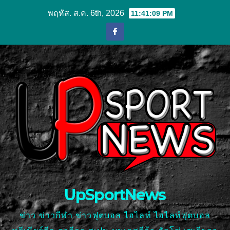
Skip
พฤหัส. ส.ค. 6th, 2026
11:41:09 PM
to
content
UpSportNews
ข่าว ข่าวกีฬา ข่าวฟุตบอล ไฮไลท์ ไฮไลท์ฟุตบอล