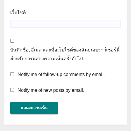
เว็บไซต์
บันทึกชื่อ, อีเมล และชื่อเว็บไซต์ของฉันบนเบราว์เซอร์นี้
สำหรับการแสดงความเห็นครั้งถัดไป
Notify me of follow-up comments by email.
Notify me of new posts by email.