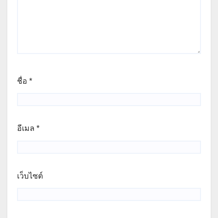
ชื่อ
*
อีเมล
*
เว็บไซต์