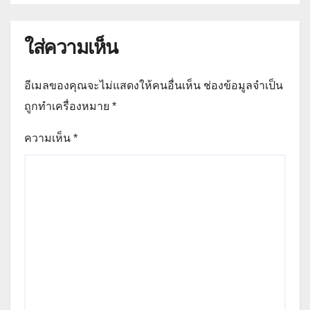
ใส่ความเห็น
อีเมลของคุณจะไม่แสดงให้คนอื่นเห็น
ช่องข้อมูลจำเป็น
ถูกทำเครื่องหมาย
*
ความเห็น
*