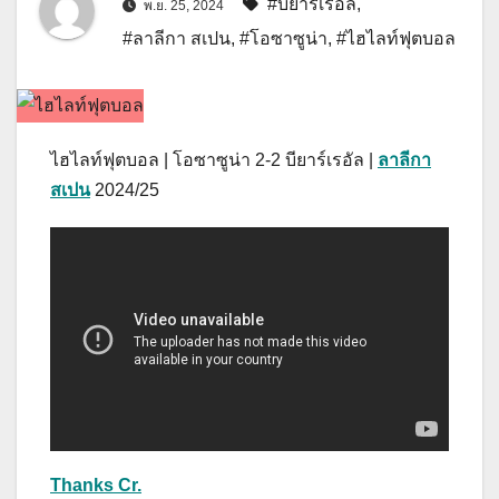
#บียาร์เรอัล
,
พ.ย. 25, 2024
#ลาลีกา สเปน
,
#โอซาซูน่า
,
#ไฮไลท์ฟุตบอล
ไฮไลท์ฟุตบอล | โอซาซูน่า 2-2 บียาร์เรอัล |
ลาลีกา
สเปน
2024/25
Thanks Cr.