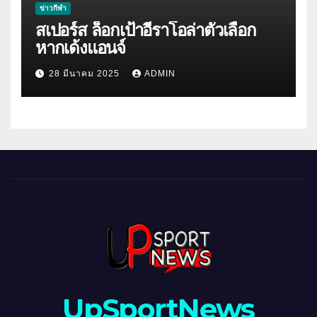
ข่าวกีฬา
สเปอร์ส ล็อกเป้าอีราโอล่าตัวเลือก
หากเด้งแอนจ์
28 มีนาคม 2025
ADMIN
UpSportNews