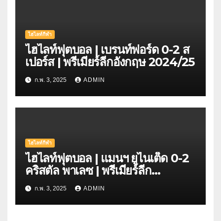
ไฮไลท์กีฬา
ไฮไลท์ฟุตบอล | เบรนท์ฟอร์ด 0-2 ส
เปอร์ส | พรีเมียร์ลีกอังกฤษ 2024/25
ก.พ. 3, 2025
ADMIN
ไฮไลท์กีฬา
ไฮไลท์ฟุตบอล | แมนฯ ยูไนเต็ด 0-2
คริสตัล พาเลซ | พรีเมียร์ลีก
อังกฤษ 2024/25
ก.พ. 3, 2025
ADMIN