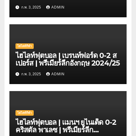
อังกฤษ 2024/25
ก.พ. 3, 2025
ADMIN
ไฮไลท์กีฬา
ไฮไลท์ฟุตบอล | เบรนท์ฟอร์ด 0-2 ส
เปอร์ส | พรีเมียร์ลีกอังกฤษ 2024/25
ก.พ. 3, 2025
ADMIN
ไฮไลท์กีฬา
ไฮไลท์ฟุตบอล | แมนฯ ยูไนเต็ด 0-2
คริสตัล พาเลซ | พรีเมียร์ลีก