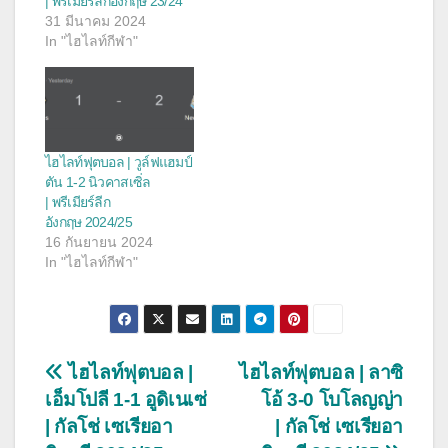
| พรีเมียร์ลีกอังกฤษ 23/24
31 มีนาคม 2024
In "ไฮไลท์กีฬา"
ไฮไลท์ฟุตบอล | วูล์ฟแฮมป์
ตัน 1-2 นิวคาสเซิ่ล
| พรีเมียร์ลีก
อังกฤษ 2024/25
16 กันยายน 2024
In "ไฮไลท์กีฬา"
แนะแนว
ไฮไลท์ฟุตบอล |
ไฮไลท์ฟุตบอล | ลาซิ
เอ็มโปลี 1-1 อูดิเนเซ่
โอ้ 3-0 โบโลญญ่า
เรื่อง
| กัลโช่ เซเรียอา
| กัลโช่ เซเรียอา