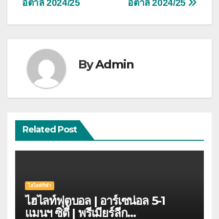
อิตาลี 2024/25
อิตาลี 2024/25
By
Admin
Related Post
ไฮไลท์กีฬา
ไฮไลท์ฟุตบอล | อาร์เซน่อล 5-1
แมนฯ ซิตี้ | พรีเมียร์ลีก