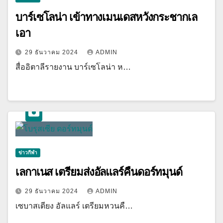
บาร์เซโลน่า เข้าทางเมนเดสหวังกระชากเล
เอา
29 ธันวาคม 2024
ADMIN
สื่ออิตาลีรายงาน บาร์เซโลน่า ห…
ข่าวกีฬา
เลกาเนส เตรียมส่งอัลแลร์คืนดอร์ทมุนด์
29 ธันวาคม 2024
ADMIN
เซบาสเตียง อัลแลร์ เตรียมหวนคื…