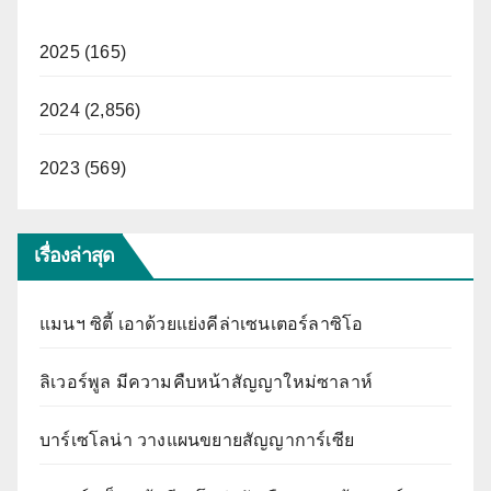
2025 (165)
2024 (2,856)
2023 (569)
เรื่องล่าสุด
แมนฯ ซิตี้ เอาด้วยแย่งคีล่าเซนเตอร์ลาซิโอ
ลิเวอร์พูล มีความคืบหน้าสัญญาใหม่ซาลาห์
บาร์เซโลน่า วางแผนขยายสัญญาการ์เซีย