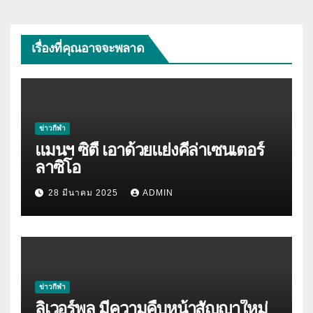
เรื่องที่คุณอาจจะพลาด
ข่าวกีฬา
แมนฯ ซิตี้ เอาด้วยแย่งคีล่าเซนเตอร์
ลาซิโอ
28 มีนาคม 2025
ADMIN
ข่าวกีฬา
ลิเวอร์พูล มีความคืบหน้าสัญญาใหม่