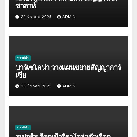
ซาลาห์
28 มีนาคม 2025
ADMIN
ข่าวกีฬา
บาร์เซโลน่า วางแผนขยายสัญญาการ์
เซีย
28 มีนาคม 2025
ADMIN
ข่าวกีฬา
สเปอร์ส ล็อกเป้าอีราโอล่าตัวเลือก