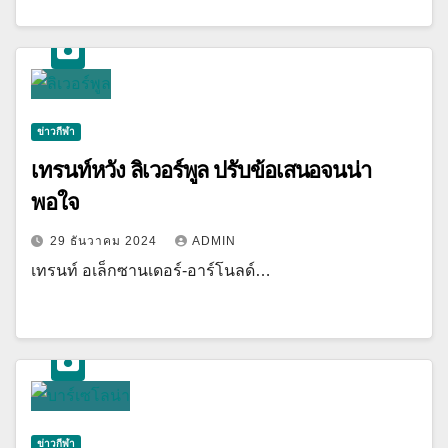
ข่าวกีฬา
เทรนท์หวัง ลิเวอร์พูล ปรับข้อเสนอจนน่า
พอใจ
29 ธันวาคม 2024
ADMIN
เทรนท์ อเล็กซานเดอร์-อาร์โนลด์…
ข่าวกีฬา