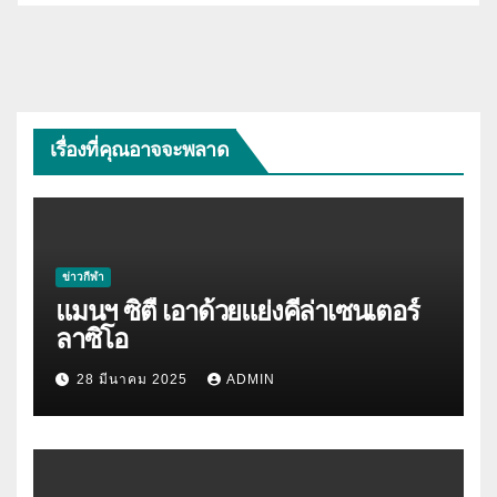
เรื่องที่คุณอาจจะพลาด
ข่าวกีฬา
แมนฯ ซิตี้ เอาด้วยแย่งคีล่าเซนเตอร์
ลาซิโอ
28 มีนาคม 2025
ADMIN