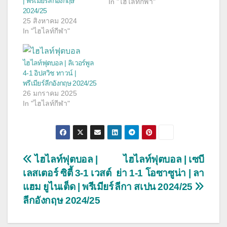
| พรีเมียร์ลีกอังกฤษ
In "ไฮไลท์กีฬา"
2024/25
25 สิงหาคม 2024
In "ไฮไลท์กีฬา"
ไฮไลท์ฟุตบอล | ลิเวอร์พูล
4-1 อิปสวิช ทาวน์ |
พรีเมียร์ลีกอังกฤษ 2024/25
26 มกราคม 2025
In "ไฮไลท์กีฬา"
แนะแนว
ไฮไลท์ฟุตบอล |
ไฮไลท์ฟุตบอล | เซบี
เลสเตอร์ ซิตี้ 3-1 เวสต์
ย่า 1-1 โอซาซูน่า | ลา
เรื่อง
แฮม ยูไนเต็ด | พรีเมียร์
ลีกา สเปน 2024/25
ลีกอังกฤษ 2024/25