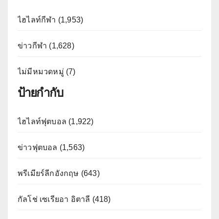
ไฮไลท์กีฬา (1,953)
ข่าวกีฬา (1,628)
ไม่มีหมวดหมู่ (7)
ป้ายกำกับ
ไฮไลท์ฟุตบอล (1,922)
ข่าวฟุตบอล (1,563)
พรีเมียร์ลีกอังกฤษ (643)
กัลโช่ เซเรียอา อิตาลี (418)