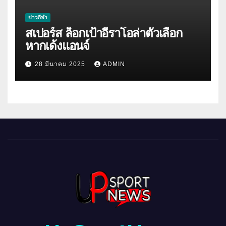
ข่าวกีฬา
สเปอร์ส ล็อกเป้าอีราโอล่าตัวเลือก
หากเด้งแอนจ์
28 มีนาคม 2025
ADMIN