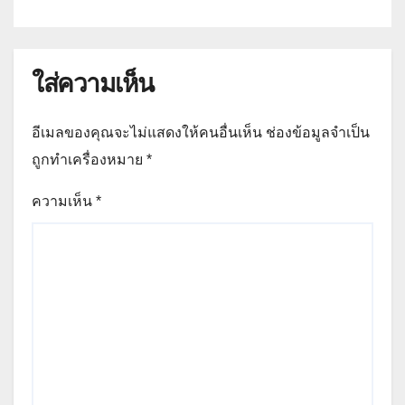
ใส่ความเห็น
อีเมลของคุณจะไม่แสดงให้คนอื่นเห็น
ช่องข้อมูลจำเป็น
ถูกทำเครื่องหมาย
*
ความเห็น
*