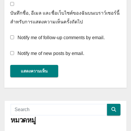
บันทึกชื่อ, อีเมล และชื่อเว็บไซต์ของฉันบนเบราว์เซอร์นี้
สำหรับการแสดงความเห็นครั้งถัดไป
Notify me of follow-up comments by email.
Notify me of new posts by email.
หมวดหมู่