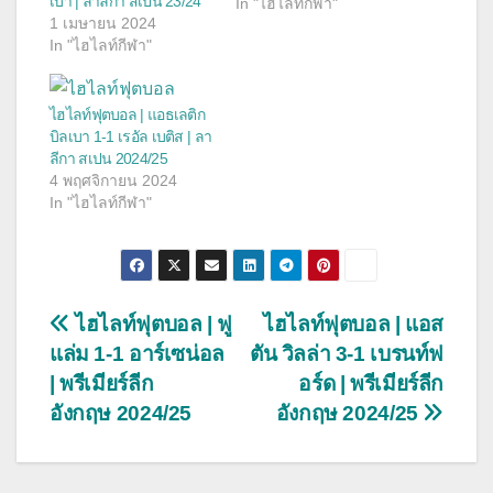
เบา | ลาลีกา สเปน 23/24
In "ไฮไลท์กีฬา"
1 เมษายน 2024
In "ไฮไลท์กีฬา"
ไฮไลท์ฟุตบอล | แอธเลติก
บิลเบา 1-1 เรอัล เบติส | ลา
ลีกา สเปน 2024/25
4 พฤศจิกายน 2024
In "ไฮไลท์กีฬา"
แนะแนว
ไฮไลท์ฟุตบอล | ฟู
ไฮไลท์ฟุตบอล | แอส
แล่ม 1-1 อาร์เซน่อล
ตัน วิลล่า 3-1 เบรนท์ฟ
เรื่อง
| พรีเมียร์ลีก
อร์ด | พรีเมียร์ลีก
อังกฤษ 2024/25
อังกฤษ 2024/25