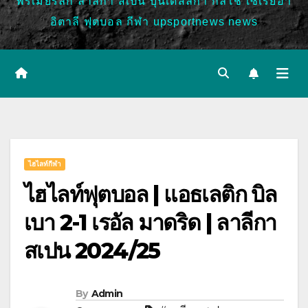
พรีเมียร์ลีก ลาลีกา สเปน บุนเดสลีก้า กัลโช่ เซเรียอา
อิตาลี ฟุตบอล กีฬา upsportnews news
ไฮไลท์กีฬา
ไฮไลท์ฟุตบอล | แอธเลติก บิล
เบา 2-1 เรอัล มาดริด | ลาลีกา
สเปน 2024/25
By
Admin