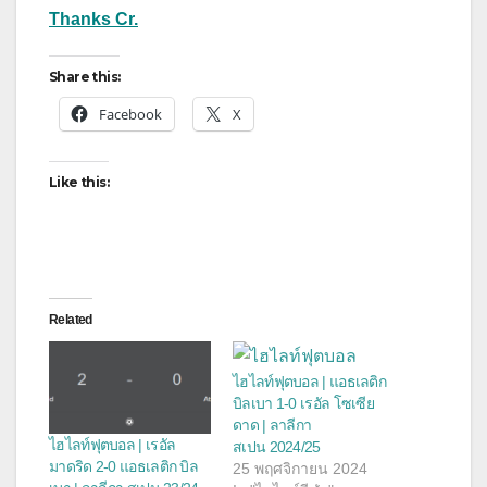
Thanks Cr.
Share this:
Facebook
X
Like this:
Related
ไฮไลท์ฟุตบอล | แอธเลติก
บิลเบา 1-0 เรอัล โซเซีย
ดาด | ลาลีกา
ไฮไลท์ฟุตบอล | เรอัล
สเปน 2024/25
มาดริด 2-0 แอธเลติก บิล
25 พฤศจิกายน 2024