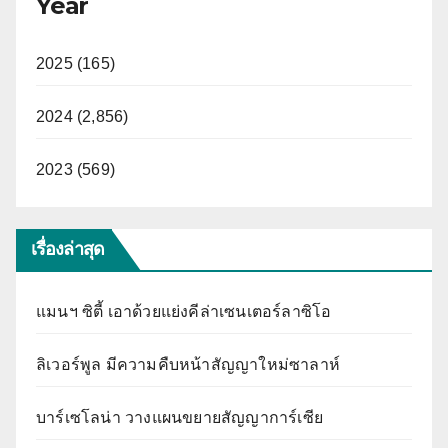
Year
2025 (165)
2024 (2,856)
2023 (569)
เรื่องล่าสุด
แมนฯ ซิตี้ เอาด้วยแย่งคีล่าเซนเตอร์ลาซิโอ
ลิเวอร์พูล มีความคืบหน้าสัญญาใหม่ซาลาห์
บาร์เซโลน่า วางแผนขยายสัญญาการ์เซีย