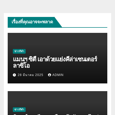
เรื่องที่คุณอาจจะพลาด
ข่าวกีฬา
แมนฯ ซิตี้ เอาด้วยแย่งคีล่าเซนเตอร์
ลาซิโอ
28 มีนาคม 2025
ADMIN
ข่าวกีฬา