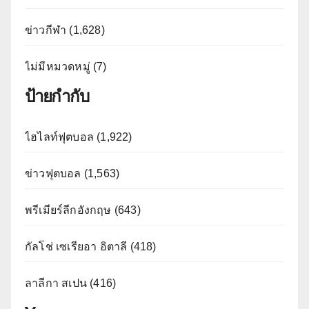
ข่าวกีฬา (1,628)
ไม่มีหมวดหมู่ (7)
ป้ายกำกับ
ไฮไลท์ฟุตบอล (1,922)
ข่าวฟุตบอล (1,563)
พรีเมียร์ลีกอังกฤษ (643)
กัลโช่ เซเรียอา อิตาลี (418)
ลาลีกา สเปน (416)