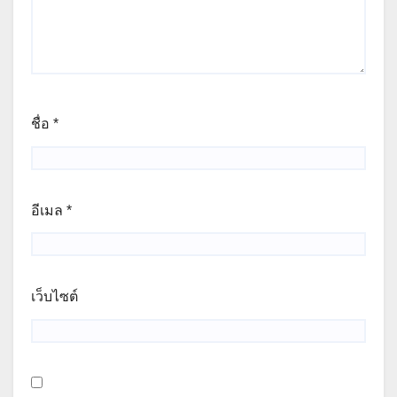
ชื่อ
*
อีเมล
*
เว็บไซต์