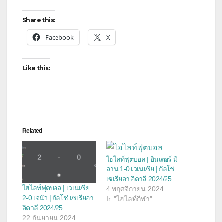
Share this:
Facebook
X
Like this:
Related
ไฮไลท์ฟุตบอล | อินเตอร์ มิ
ลาน 1-0 เวเนเซีย | กัลโช่
เซเรียอา อิตาลี 2024/25
ไฮไลท์ฟุตบอล | เวเนเซีย
4 พฤศจิกายน 2024
2-0 เจนัว | กัลโช่ เซเรียอา
In "ไฮไลท์กีฬา"
อิตาลี 2024/25
22 กันยายน 2024