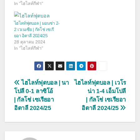
In "ไฮไลท์กีฬา"
ไฮไลท์ฟุตบอล | มอนซ่า 2-
2 เวเนเซีย | กัลโช่ เซเรี
ยอา อิตาลี 2024/25
28 ตุลาคม 2024
In "ไฮไลท์กีฬา"
แนะแนว
ไฮไลท์ฟุตบอล | นา
ไฮไลท์ฟุตบอล | เวโร
โปลี 0-1 ลาซิโอ้
น่า 1-4 เอ็มโปลี
เรื่อง
| กัลโช่ เซเรียอา
| กัลโช่ เซเรียอา
อิตาลี 2024/25
อิตาลี 2024/25