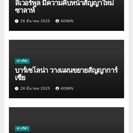
ลิเวอร์พูล มีความคืบหน้าสัญญาใหม่
ซาลาห์
28 มีนาคม 2025
ADMIN
ข่าวกีฬา
บาร์เซโลน่า วางแผนขยายสัญญาการ์
เซีย
28 มีนาคม 2025
ADMIN
ข่าวกีฬา