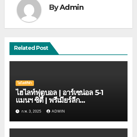
By
Admin
Related Post
ไฮไลท์กีฬา
ไฮไลท์ฟุตบอล | อาร์เซน่อล 5-1
แมนฯ ซิตี้ | พรีเมียร์ลีก
อังกฤษ 2024/25
ก.พ. 3, 2025
ADMIN