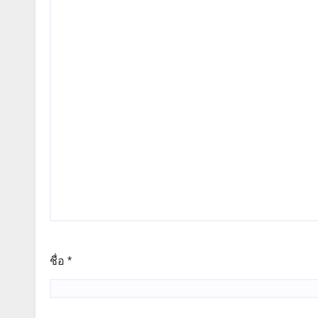
ชื่อ
*