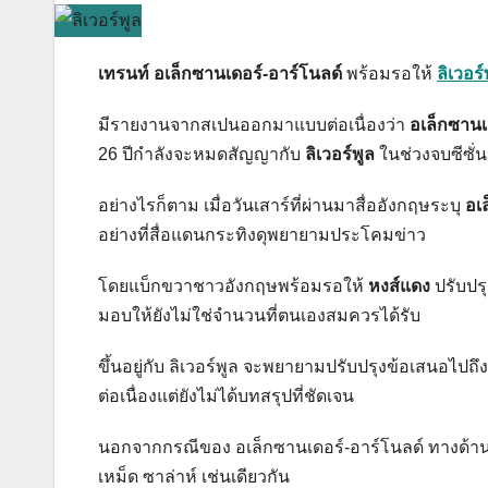
เทรนท์ อเล็กซานเดอร์-อาร์โนลด์
พร้อมรอให้
ลิเวอร์
มีรายงานจากสเปนออกมาแบบต่อเนื่องว่า
อเล็กซานเ
26 ปีกำลังจะหมดสัญญากับ
ลิเวอร์พูล
ในช่วงจบซีซั่นน
อย่างไรก็ตาม เมื่อวันเสาร์ที่ผ่านมาสื่ออังกฤษระบุ
อเ
อย่างที่สื่อแดนกระทิงดุพยายามประโคมข่าว
โดยแบ็กขวาชาวอังกฤษพร้อมรอให้
หงส์แดง
ปรับปรุ
มอบให้ยังไม่ใช่จำนวนที่ตนเองสมควรได้รับ
ขึ้นอยู่กับ ลิเวอร์พูล จะพยายามปรับปรุงข้อเสนอไปถ
ต่อเนื่องแต่ยังไม่ได้บทสรุปที่ชัดเจน
นอกจากกรณีของ อเล็กซานเดอร์-อาร์โนลด์ ทางด้าน 
เหม็ด ซาล่าห์ เช่นเดียวกัน