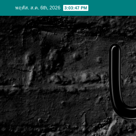
Skip
พฤหัส. ส.ค. 6th, 2026
3:03:48 PM
to
content