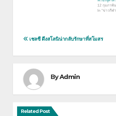
12 กุมภาพัน
In "ข่าวกีฬา
แนะแนว
เชลซี ดึงสโลนิน่ากลับรักษาที่สโมสร
เรื่อง
By
Admin
Related Post