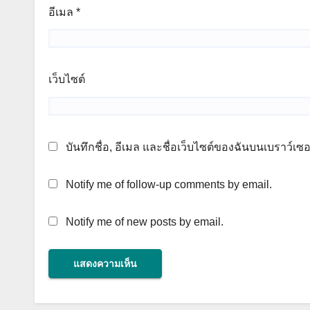
อีเมล
*
เว็บไซต์
บันทึกชื่อ, อีเมล และชื่อเว็บไซต์ของฉันบนเบราว์เซ
Notify me of follow-up comments by email.
Notify me of new posts by email.