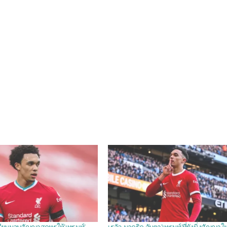
ตรียมมอบสัญญาสุดหรูให้’เทรนท์’
เรอัล มาดริด จับตา’เทรนท์’ที่ยังนิ่งสัญญาให