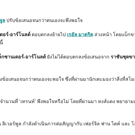
พูล
ปรับข้อเสนอจนกว่าตนเองจะพึงพอใจ
ดอร์-อาร์โนลด์
ตอบตกลงย้ายไป
เรอัล มาดริด
ล่วงหน้า โดยแบ็กข
ี้
ล็กซานเดอร์-อาร์โนลด์
ยังไม่ได้ตอบตกลงข้อเสนอจาก
ราชันชุดข
งข้อเสนอจนกว่าตนเองจะพอใจ ซึ่งที่ผ่านมานักเตะมองว่าสิ่งที่สโ
ึงจำนวนที่ ‘เทรนท์’ พึงพอใจหรือไม่ โดยที่ผ่านมา หงส์แดง พยายา
ลิเวอร์พูล กำลังดำเนินการต่อสัญญากับ เฟอร์จิล ฟาน ไดค์ และ 