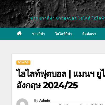
ข่าว ข่าวกีฬา ข่าวฟุตบอล ไฮไลท์ ไฮไลท์ฟ
ข่าวกีฬา
ไฮไลท์กีฬา
ติดต่อเรา
ไฮไลท์กีฬา
ไฮไลท์ฟุตบอล | แมนฯ ยูไนเ
อังกฤษ 2024/25
By
Admin