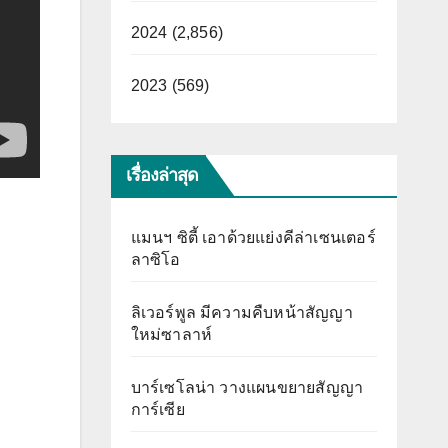
2024 (2,856)
2023 (569)
เรื่องล่าสุด
แมนฯ ซิตี้ เอาด้วยแย่งคีล่าเซนเตอร์
ลาซิโอ
ลิเวอร์พูล มีความคืบหน้าสัญญา
ใหม่ซาลาห์
บาร์เซโลน่า วางแผนขยายสัญญา
การ์เซีย