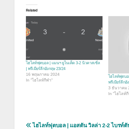
Related
ไฮไลท์ฟุตบอล | แมนฯ ยูไนเต็ด 3-2 นิวคาสเซิ่ล
| พรีเมียร์ลีกอังกฤษ 23/24
16 พฤษภาคม 2024
ไฮไลท์ฟุตบอล
In "ไฮไลท์กีฬา"
พรีเมียร์ลีก
3 ธันวาคม 
In "ไฮไลท์ก
แนะแนว
ไฮไลท์ฟุตบอล | แอสตัน วิลล่า 2-2 ไบรท์ตัน