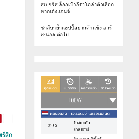
สเปอร์ส ล็อกเป้าอีราโอล่าตัวเลือก
หากเด้งแอนจ์
ซาลีบาย้ำแฮปปี้อยากค้าแข้ง อาร์
เซน่อล ต่อไป
ยร์ลีก