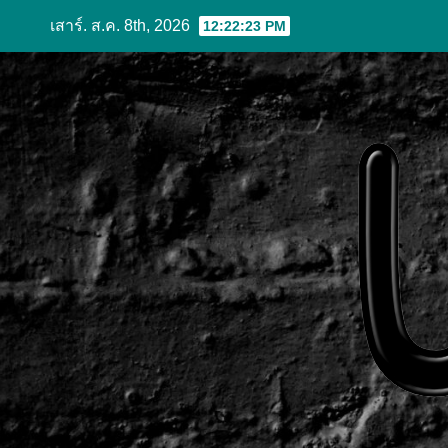
Skip
เสาร์. ส.ค. 8th, 2026
12:22:24 PM
to
content