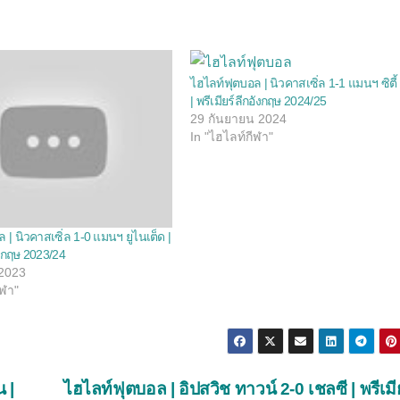
ไฮไลท์ฟุตบอล | นิวคาสเซิ่ล 1-1 แมนฯ ซิตี้
| พรีเมียร์ลีกอังกฤษ 2024/25
29 กันยายน 2024
In "ไฮไลท์กีฬา"
 | นิวคาสเซิ่ล 1-0 แมนฯ ยูไนเต็ด |
อังกฤษ 2023/24
2023
ีฬา"
 |
ไฮไลท์ฟุตบอล | อิปสวิช ทาวน์ 2-0 เชลซี | พรีเมี