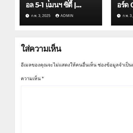
อล 5-1 แมนฯ ซิตี้ |
อร์ด 
พรีเมียร์ลีก
พรีเมี
ก.พ. 3, 2025
ADMIN
ก.พ. 3
อังกฤษ 2024/25
อังก
ใส่ความเห็น
อีเมลของคุณจะไม่แสดงให้คนอื่นเห็น
ช่องข้อมูลจำเป็
ความเห็น
*