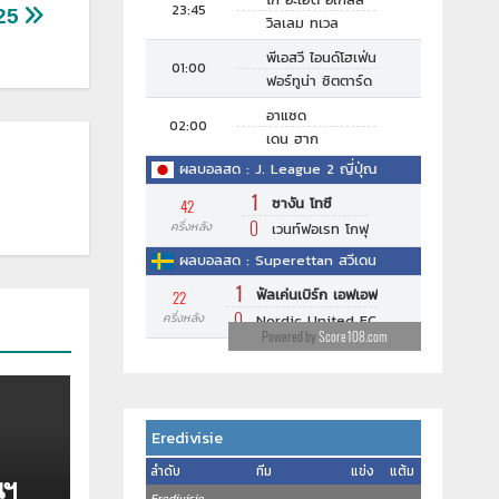
/25
นฯ