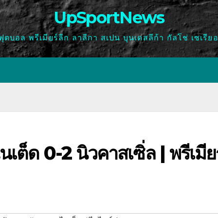
UpSportNews
ุตบอล พรีเมียร์ลีก ลาลีกา สเปน บุนเดสลีก้า กัลโช่ เซเร
ต็ด 0-2 นิวคาสเซิ่ล | พรีเมียร