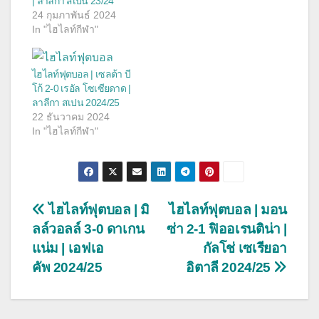
| ลาลีกา สเปน 23/24
24 กุมภาพันธ์ 2024
In "ไฮไลท์กีฬา"
ไฮไลท์ฟุตบอล | เซลต้า บี
โก้ 2-0 เรอัล โซเซียดาด |
ลาลีกา สเปน 2024/25
22 ธันวาคม 2024
In "ไฮไลท์กีฬา"
แนะแนว
ไฮไลท์ฟุตบอล | มิ
ไฮไลท์ฟุตบอล | มอน
ลล์วอลล์ 3-0 ดาเกน
ซ่า 2-1 ฟิออเรนติน่า |
เรื่อง
แน่ม | เอฟเอ
กัลโช่ เซเรียอา
คัพ 2024/25
อิตาลี 2024/25