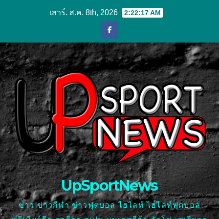
Skip
เสาร์. ส.ค. 8th, 2026
2:22:17 AM
to
content
UpSportNews
ข่าว ข่าวกีฬา ข่าวฟุตบอล ไฮไลท์ ไฮไลท์ฟุตบอล