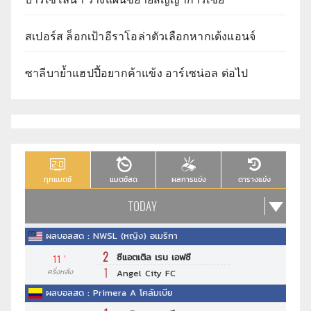
สเปอร์ส ล็อกเป้าอีราโอล่าตัวเลือกหากเด้งแอนจ์
ซาลีบาย้ำแฮปปี้อยากค้าแข้ง อาร์เซน่อล ต่อไป