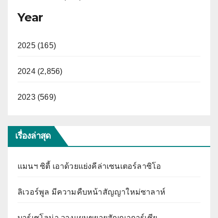
Year
2025 (165)
2024 (2,856)
2023 (569)
เรื่องล่าสุด
แมนฯ ซิตี้ เอาด้วยแย่งคีล่าเซนเตอร์ลาซิโอ
ลิเวอร์พูล มีความคืบหน้าสัญญาใหม่ซาลาห์
บาร์เซโลน่า วางแผนขยายสัญญาการ์เซีย