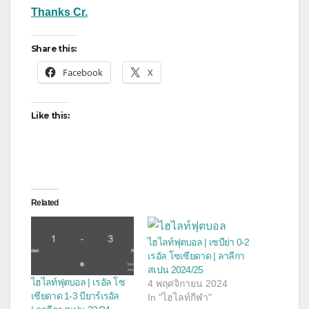
Thanks Cr.
Share this:
Facebook
X
Like this:
Related
ไฮไลท์ฟุตบอล | เซบีย่า 0-2
เรอัล โซเซียดาด | ลาลีกา
สเปน 2024/25
ไฮไลท์ฟุตบอล | เรอัล โซ
4 พฤศจิกายน 2024
เซียดาด 1-3 บียาร์เรอัล
In "ไฮไลท์กีฬา"