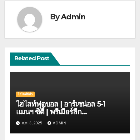
By
Admin
Related Post
ไฮไลท์กีฬา
ไฮไลท์ฟุตบอล | อาร์เซน่อล 5-1
แมนฯ ซิตี้ | พรีเมียร์ลีก
อังกฤษ 2024/25
ก.พ. 3, 2025
ADMIN