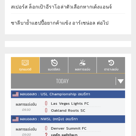
สเปอร์ส ล็อกเป้าอีราโอล่าตัวเลือกหากเด้งแอนจ์
ซาลีบาย้ำแฮปปี้อยากค้าแข้ง อาร์เซน่อล ต่อไป