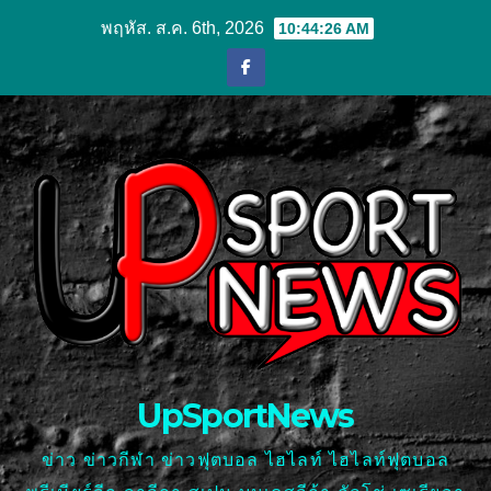
Skip
พฤหัส. ส.ค. 6th, 2026
10:44:27 AM
to
content
UpSportNews
ข่าว ข่าวกีฬา ข่าวฟุตบอล ไฮไลท์ ไฮไลท์ฟุตบอล