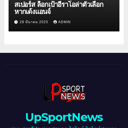
สเปอร์ส ล็อกเป้าอีราโอล่าตัวเลือก
หากเด้งแอนจ์
28 มีนาคม 2025
ADMIN
UpSportNews