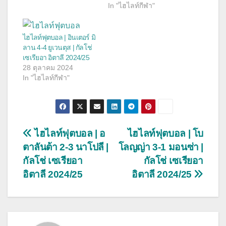
In "ไฮไลท์กีฬา"
ไฮไลท์ฟุตบอล | อินเตอร์ มิ
ลาน 4-4 ยูเวนตุส | กัลโช่
เซเรียอา อิตาลี 2024/25
28 ตุลาคม 2024
In "ไฮไลท์กีฬา"
แนะแนว
ไฮไลท์ฟุตบอล | อ
ไฮไลท์ฟุตบอล | โบ
ตาลันต้า 2-3 นาโปลี |
โลญญ่า 3-1 มอนซ่า |
เรื่อง
กัลโช่ เซเรียอา
กัลโช่ เซเรียอา
อิตาลี 2024/25
อิตาลี 2024/25