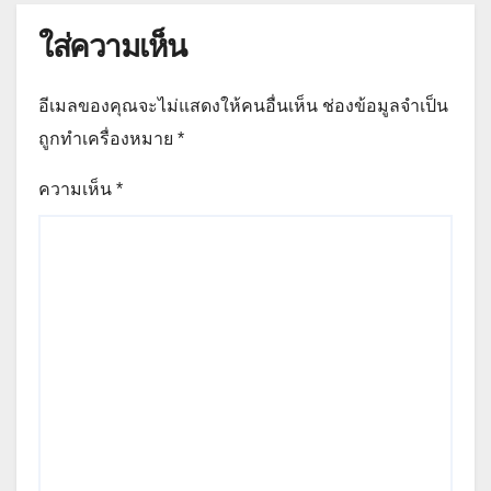
ใส่ความเห็น
อีเมลของคุณจะไม่แสดงให้คนอื่นเห็น
ช่องข้อมูลจำเป็น
ถูกทำเครื่องหมาย
*
ความเห็น
*