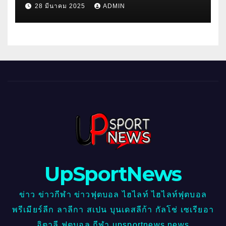
28 มีนาคม 2025
ADMIN
UpSportNews
ข่าว ข่าวกีฬา ข่าวฟุตบอล ไฮไลท์ ไฮไลท์ฟุตบอล
พรีเมียร์ลีก ลาลีกา สเปน บุนเดสลีก้า กัลโช่ เซเรียอา
อิตาลี ฟุตบอล กีฬา upsportnews news