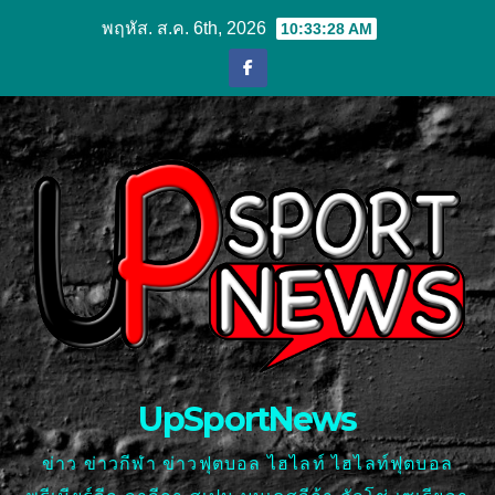
Skip
พฤหัส. ส.ค. 6th, 2026
10:33:29 AM
to
content
UpSportNews
ข่าว ข่าวกีฬา ข่าวฟุตบอล ไฮไลท์ ไฮไลท์ฟุตบอล