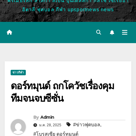
พรีเมียร์ลีก ลาลีกา สเปน บุนเดสลีก้า กัลโช่ เซเรียอา
อิตาลี ฟุตบอล กีฬา upsportnews news
ข่าวกีฬา
ดอร์ทมุนด์ ถกโควัชเรื่องคุม
ทีมจนจบซีซั่น
By
Admin
#ข่าวฟุตบอล
,
ม.ค. 28, 2025
#โบรุสเซีย ดอร์ทมุนต์