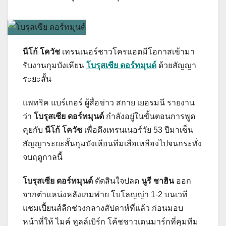
นีโก้ โควัช
เทรนเนอร์ชาวโครแอตมีโอกาสเข้ามา
รับงานกุมบังเหียน
โบรุสเซีย ดอร์ทมุนด์
ด้วยสัญญา
ระยะสั้น
แพทริค แบร์เกอร์ ผู้สื่อข่าว สกาย เยอรมนี รายงาน
ว่า
โบรุสเซีย ดอร์ทมุนด์
กำลังอยู่ในขั้นตอนการพูด
คุยกับ
นีโก้ โควัช
เพื่อดึงเทรนเนอร์วัย 53 ปีมาเซ็น
สัญญาระยะสั้นกุมบังเหียนทีมเสือเหลืองไปจนกระทั่ง
จบฤดูกาลนี้
โบรุสเซีย ดอร์ทมุนด์
ตัดสินใจปลด
นูรี ชาฮิน
ออก
จากตำแหน่งหลังเกมพ่าย โบโลญญ่า 1-2 บนเวที
แชมเปี้ยนส์ลีกช่วงกลางสัปดาห์ที่แล้ว ก่อนมอบ
หน้าที่ให้ ไมค์ ทูลล์เบิร์ก โค้ชชาวเดนมาร์กที่คุมทีม