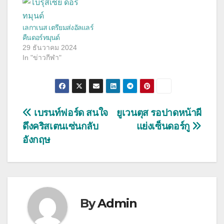
เลกาเนส เตรียมส่งอัลแลร์
คืนดอร์ทมุนด์
29 ธันวาคม 2024
In "ข่าวกีฬา"
แนะแนว
เบรนท์ฟอร์ด สนใจ
ยูเวนตุส รอปาดหน้าผี
ดึงคริสเตนเซ่นกลับ
แย่งเซ็นดอร์กู
เรื่อง
อังกฤษ
By
Admin