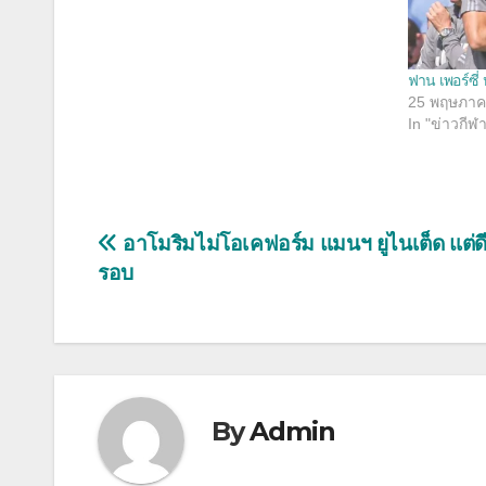
ฟาน เพอร์ซี่
25 พฤษภาค
In "ข่าวกีฬา
แนะแนว
อาโมริมไม่โอเคฟอร์ม แมนฯ ยูไนเต็ด แต่ดีท
รอบ
เรื่อง
By
Admin