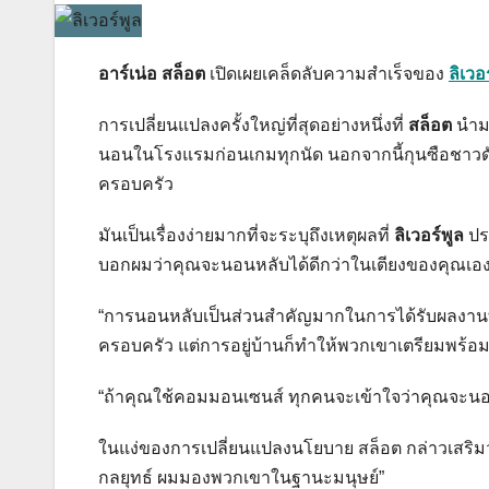
อาร์เน่อ สล็อต
เปิดเผยเคล็ดลับความสำเร็จของ
ลิเวอ
การเปลี่ยนแปลงครั้งใหญ่ที่สุดอย่างหนึ่งที่
สล็อต
นำม
นอนในโรงแรมก่อนเกมทุกนัด นอกจากนี้กุนซือชาวดัตช
ครอบครัว
มันเป็นเรื่องง่ายมากที่จะระบุถึงเหตุผลที่
ลิเวอร์พูล
ปร
บอกผมว่าคุณจะนอนหลับได้ดีกว่าในเตียงของคุณเอง
“การนอนหลับเป็นส่วนสำคัญมากในการได้รับผลงานที่ดีท
ครอบครัว แต่การอยู่บ้านก็ทำให้พวกเขาเตรียมพร้อมส
“ถ้าคุณใช้คอมมอนเซนส์ ทุกคนจะเข้าใจว่าคุณจะนอ
ในแง่ของการเปลี่ยนแปลงนโยบาย สล็อต กล่าวเสริมว่า 
กลยุทธ์ ผมมองพวกเขาในฐานะมนุษย์”