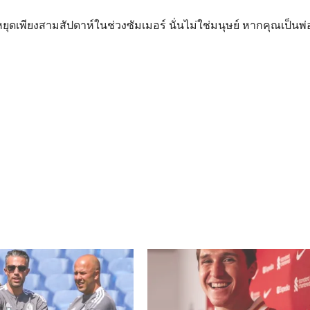
ยุดเพียงสามสัปดาห์ในช่วงซัมเมอร์ นั่นไม่ใช่มนุษย์ หากคุณเป็นพ่