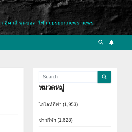
ียอา อิตาลี ฟุตบอล กีฬา upsportnews news
หมวดหมู่
ไฮไลท์กีฬา (1,953)
ข่าวกีฬา (1,628)