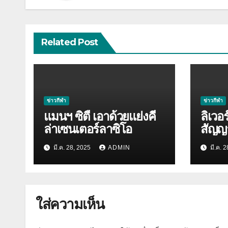
Related Post
ข่าวกีฬา
ข่าวกีฬา
แมนฯ ซิตี้ เอาด้วยแย่งคี
ลิเวอ
ล่าเซนเตอร์ลาซิโอ
สัญญ
มี.ค. 28, 2025
ADMIN
มี.ค. 
ใส่ความเห็น