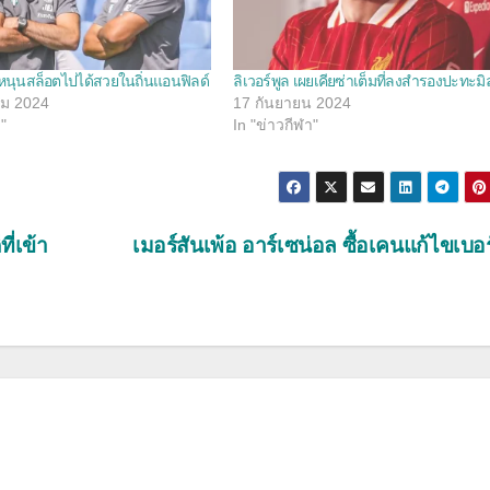
 หนุนสล็อตไปได้สวยในถิ่นแอนฟิลด์
ลิเวอร์พูล เผยเคียซ่าเต็มที่ลงสำรองปะทะม
ม 2024
17 กันยายน 2024
"
In "ข่าวกีฬา"
ี่เข้า
เมอร์สันเพ้อ อาร์เซน่อล ซื้อเคนแก้ไขเบอ