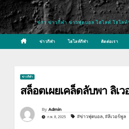
ข่าว ข่าวกีฬา ข่าวฟุตบอล ไฮไลท์ ไฮไลท์ฟ
ข่าวกีฬา
ไฮไลท์กีฬา
ติดต่อเรา
ข่าวกีฬา
สล็อตเผยเคล็ดลับพา ลิเวอ
By
Admin
#ข่าวฟุตบอล
,
#ลิเวอร์พูล
ก.พ. 8, 2025