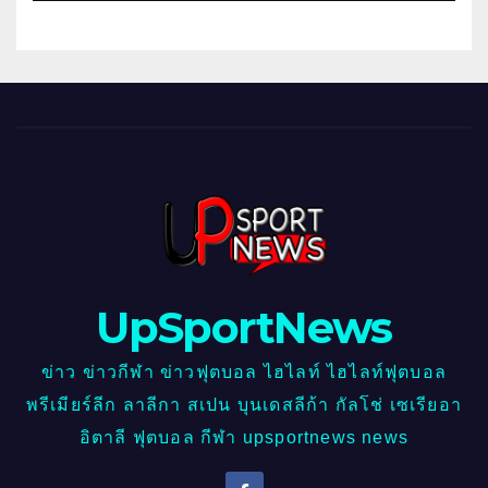
UpSportNews
ข่าว ข่าวกีฬา ข่าวฟุตบอล ไฮไลท์ ไฮไลท์ฟุตบอล
พรีเมียร์ลีก ลาลีกา สเปน บุนเดสลีก้า กัลโช่ เซเรียอา
อิตาลี ฟุตบอล กีฬา upsportnews news