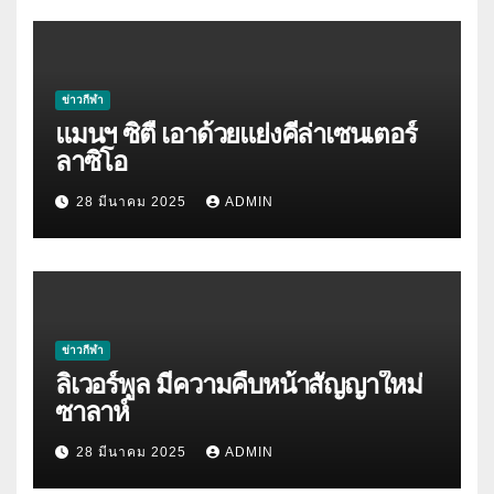
ข่าวกีฬา
แมนฯ ซิตี้ เอาด้วยแย่งคีล่าเซนเตอร์
ลาซิโอ
28 มีนาคม 2025
ADMIN
ข่าวกีฬา
ลิเวอร์พูล มีความคืบหน้าสัญญาใหม่
ซาลาห์
28 มีนาคม 2025
ADMIN