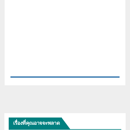
เรื่องที่คุณอาจจะพลาด