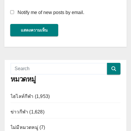
Notify me of new posts by email.
หมวดหมู่
ไฮไลท์กีฬา (1,953)
ข่าวกีฬา (1,628)
ไม่มีหมวดหมู่ (7)