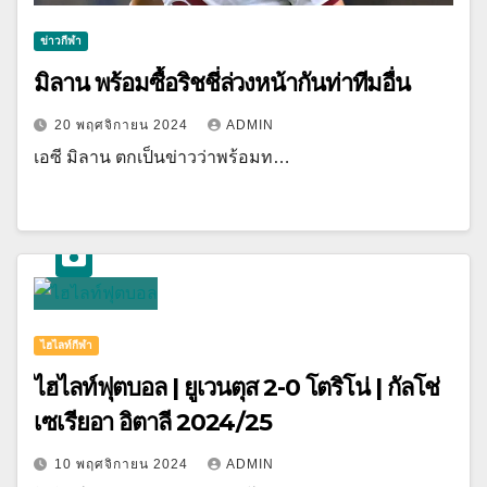
ข่าวกีฬา
มิลาน พร้อมซื้อริชชี่ล่วงหน้ากันท่าทีมอื่น
20 พฤศจิกายน 2024
ADMIN
เอซี มิลาน ตกเป็นข่าวว่าพร้อมท…
ไฮไลท์กีฬา
ไฮไลท์ฟุตบอล | ยูเวนตุส 2-0 โตริโน่ | กัลโช่
เซเรียอา อิตาลี 2024/25
10 พฤศจิกายน 2024
ADMIN