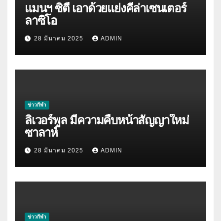
แมนฯ ซิตี้ เอาด้วยแย่งคีล่าเซนเตอร์
ลาซิโอ
28 มีนาคม 2025
ADMIN
ข่าวกีฬา
ลิเวอร์พูล มีความคืบหน้าสัญญาใหม่
ซาลาห์
28 มีนาคม 2025
ADMIN
ข่าวกีฬา