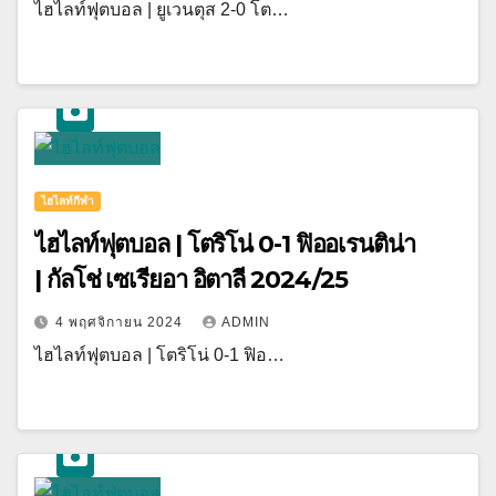
ไฮไลท์ฟุตบอล | ยูเวนตุส 2-0 โต…
ไฮไลท์กีฬา
ไฮไลท์ฟุตบอล | โตริโน่ 0-1 ฟิออเรนติน่า
| กัลโช่ เซเรียอา อิตาลี 2024/25
4 พฤศจิกายน 2024
ADMIN
ไฮไลท์ฟุตบอล | โตริโน่ 0-1 ฟิอ…