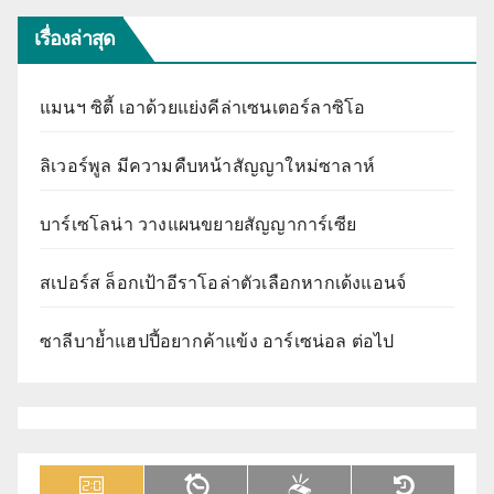
เรื่องล่าสุด
แมนฯ ซิตี้ เอาด้วยแย่งคีล่าเซนเตอร์ลาซิโอ
ลิเวอร์พูล มีความคืบหน้าสัญญาใหม่ซาลาห์
บาร์เซโลน่า วางแผนขยายสัญญาการ์เซีย
สเปอร์ส ล็อกเป้าอีราโอล่าตัวเลือกหากเด้งแอนจ์
ซาลีบาย้ำแฮปปี้อยากค้าแข้ง อาร์เซน่อล ต่อไป