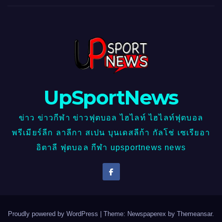
UpSportNews
ข่าว ข่าวกีฬา ข่าวฟุตบอล ไฮไลท์ ไฮไลท์ฟุตบอล
พรีเมียร์ลีก ลาลีกา สเปน บุนเดสลีก้า กัลโช่ เซเรียอา
อิตาลี ฟุตบอล กีฬา upsportnews news
Proudly powered by WordPress
|
Theme: Newspaperex by
Themeansar
.