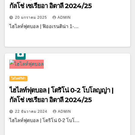
กัลโช่ เซเรียอา อิตาลี 2024/25
20 มกราคม 2025
ADMIN
ไฮไลท์ฟุตบอล | ฟิออเรนติน่า 1-…
ไฮไลท์กีฬา
ไฮไลท์ฟุตบอล | โตริโน่ 0-2 โบโลญญ่า |
กัลโช่ เซเรียอา อิตาลี 2024/25
22 ธันวาคม 2024
ADMIN
ไฮไลท์ฟุตบอล | โตริโน่ 0-2 โบโ…