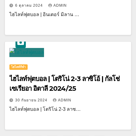
6 ตุลาคม 2024
ADMIN
ไฮไลท์ฟุตบอล | อินเตอร์ มิลาน …
ไฮไลท์กีฬา
ไฮไลท์ฟุตบอล | โตริโน่ 2-3 ลาซิโอ้ | กัลโช่
เซเรียอา อิตาลี 2024/25
30 กันยายน 2024
ADMIN
ไฮไลท์ฟุตบอล | โตริโน่ 2-3 ลาซ…