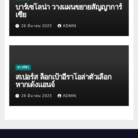
บาร์เซโลน่า วางแผนขยายสัญญาการ์
เซีย
28 มีนาคม 2025
ADMIN
ข่าวกีฬา
สเปอร์ส ล็อกเป้าอีราโอล่าตัวเลือก
หากเด้งแอนจ์
28 มีนาคม 2025
ADMIN